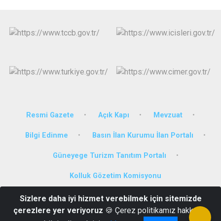
Resmi Gazete
Açık Kapı
Mevzuat
Bilgi Edinme
Basın İlan Kurumu İlan Portalı
Güneyege Turizm Tanıtım Portalı
Kolluk Gözetim Komisyonu
Sizlere daha iyi hizmet verebilmek için sitemizde
Bahçelievler Mahallesi 224. Sokak No:4 Ortaca/MUĞLA
çerezlere yer veriyoruz
🍪 Çerez politikamız hakkında
0252 282 29 70