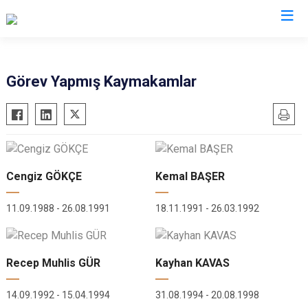
Muğla
Görev Yapmış Kaymakamlar
Bodrum
Milas
Dalaman
Ortaca
Datça
Ula
Fethiye
Yatağan
Cengiz GÖKÇE
Kemal BAŞER
Kavaklıdere
Seydikemer
11.09.1988 - 26.08.1991
18.11.1991 - 26.03.1992
Köyceğiz
Menteşe
Marmaris
Recep Muhlis GÜR
Kayhan KAVAS
14.09.1992 - 15.04.1994
31.08.1994 - 20.08.1998