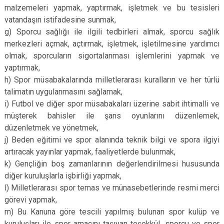
malzemeleri yapmak, yaptırmak, işletmek ve bu tesisleri
vatandaşın istifadesine sunmak,
g) Sporcu sağlığı ile ilgili tedbirleri almak, sporcu sağlık
merkezleri açmak, açtırmak, işletmek, işletilmesine yardımcı
olmak, sporcuların sigortalanması işlemlerini yapmak ve
yaptırmak,
h) Spor müsabakalarında milletlerarası kuralların ve her türlü
talimatın uygulanmasını sağlamak,
i) Futbol ve diğer spor müsabakaları üzerine sabit ihtimalli ve
müşterek bahisler ile şans oyunlarını düzenlemek,
düzenletmek ve yönetmek,
j) Beden eğitimi ve spor alanında teknik bilgi ve spora ilgiyi
artıracak yayınlar yapmak, faaliyetlerde bulunmak,
k) Gençliğin boş zamanlarının değerlendirilmesi hususunda
diğer kuruluşlarla işbirliği yapmak,
l) Milletlerarası spor temas ve münasebetlerinde resmi merci
görevi yapmak,
m) Bu Kanuna göre tescili yapılmış bulunan spor kulüp ve
kuruluşları ile spor amacını taşıyan teşekkül, sporcu ve spor