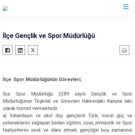
Muğla
İlçe Gençlik ve Spor Müdürlüğü
Bodrum
Milas
Dalaman
Ortaca
Datça
Ula
Fethiye
Yatağan
İlçe Spor Müdürlüğünün Görevleri;
Kavaklıdere
Seydikemer
İlçe Spor Müdürlüğü 3289 sayılı Gençlik ve Spor
Köyceğiz
Menteşe
Müdürlüğünün Teşkilat ve Görevleri Hakkındaki Kanuna tabi
Marmaris
olarak hizmet vermektedir.
a) Vatandaşın ve okul dışı gençlerin fizik, moral güç ve
yeteneklerini sağlayan beden eğitimi, oyun, jimnastik ve Spor
faaliyetlerini sevk ve idare etmek; gençliğin boş zamanının