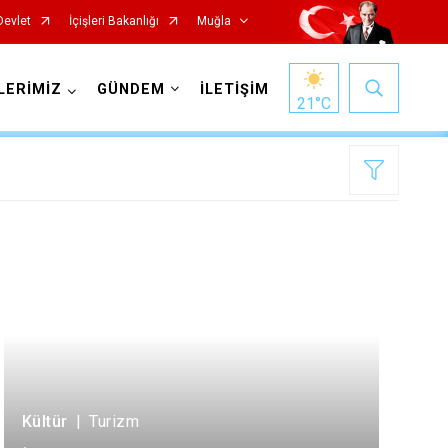
Devlet
İçişleri Bakanlığı
Muğla
LERİMİZ
GÜNDEM
İLETİŞİM
21
°C
Milas
Ortaca
Ula
Yatağan
Kültür
|
Turizm