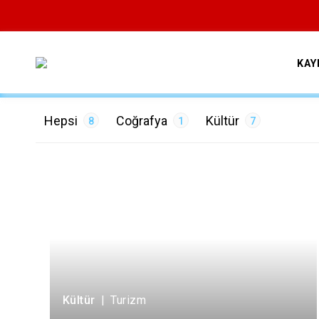
KAY
Hepsi
Coğrafya
Kültür
8
1
7
ETİKETLER
Çevre
1
Turizm
7
Kültür
|
Turizm