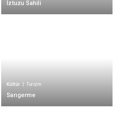
Seydikemer
İztuzu Sahili
Menteşe
Kültür
|
Turizm
Sarıgerme