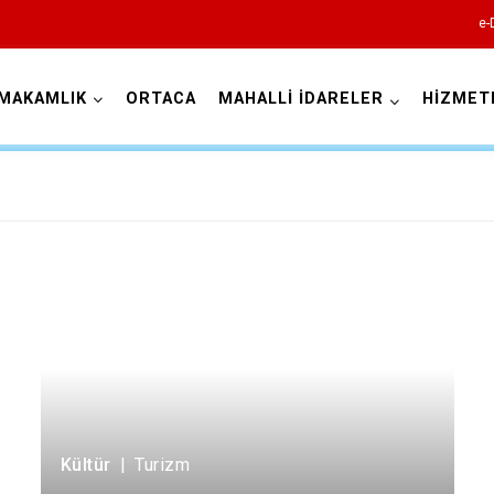
e-
MAKAMLIK
ORTACA
MAHALLİ İDARELER
HİZMET
Muğla
Bodrum
Dalaman
Datça
Fethiye
Kültür
|
Turizm