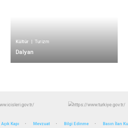
Kültür
|
Turizm
Dalyan
Açık Kapı
Mevzuat
Bilgi Edinme
Basın İlan K